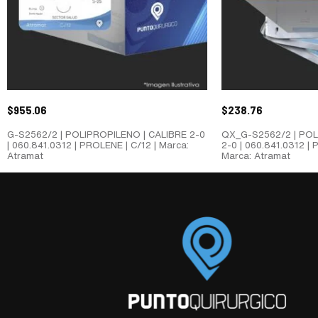
$
955.06
$
238.76
G-S2562/2 | POLIPROPILENO | CALIBRE 2-0
QX_G-S2562/2 | POL
| 060.841.0312 | PROLENE | C/12 | Marca:
2-0 | 060.841.0312 | 
Atramat
Marca: Atramat