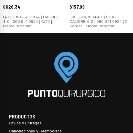
$
628.34
$
157.09
G-CE1994-67 | PGA | CALIBRE
QX_G-CE1994-67 | PGA |
4-0 | 060.841.0924 | C/12 |
CALIBRE 4-0 | 060.841.0924 | 3
Marca: Atramat
Sobres | Marca: Atramat
PRODUCTOS
Envíos y Entregas
Cancelaciones y Reembolsos