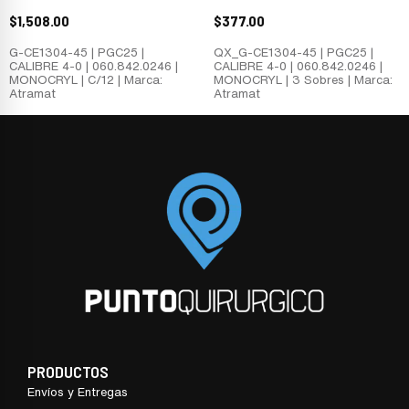
$
1,508.00
$
377.00
G-CE1304-45 | PGC25 |
QX_G-CE1304-45 | PGC25 |
CALIBRE 4-0 | 060.842.0246 |
CALIBRE 4-0 | 060.842.0246 |
MONOCRYL | C/12 | Marca:
MONOCRYL | 3 Sobres | Marca:
Atramat
Atramat
PRODUCTOS
Envíos y Entregas