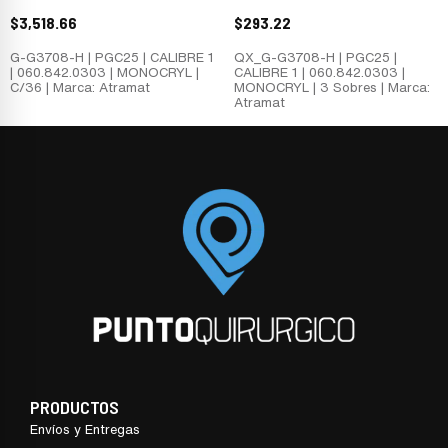
$
3,518.66
$
293.22
G-G3708-H | PGC25 | CALIBRE 1
QX_G-G3708-H | PGC25 |
| 060.842.0303 | MONOCRYL |
CALIBRE 1 | 060.842.0303 |
C/36 | Marca: Atramat
MONOCRYL | 3 Sobres | Marca:
Atramat
PRODUCTOS
Envíos y Entregas