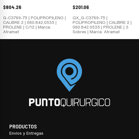
$
804.26
$
201.06
G-C3769-75 | POLIPROPILENO |
QX_G-C3769-75 |
CALIBRE 2 | 060.842.0535 |
POLIPROPILENO | CALIBRE 2 |
PROLENE | C/12 | Marca:
060.842.0535 | PROLENE | 3
Atramat
Sobres | Marca: Atramat
PRODUCTOS
Envíos y Entregas