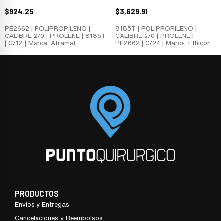
$
924.25
$
3,629.91
PE2662 | POLIPROPILENO |
8185T | POLIPROPILENO |
CALIBRE 2/0 | PROLENE | 8185T
CALIBRE 2/0 | PROLENE |
| C/12 | Marca: Atramat
PE2662 | C/24 | Marca: Ethicon
PRODUCTOS
Envíos y Entregas
Cancelaciones y Reembolsos