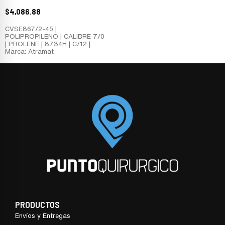
$
4,086.88
CVSE867/2-45 |
POLIPROPILENO | CALIBRE 7/0
| PROLENE | 8734H | C/12 |
Marca: Atramat
PRODUCTOS
Envíos y Entregas