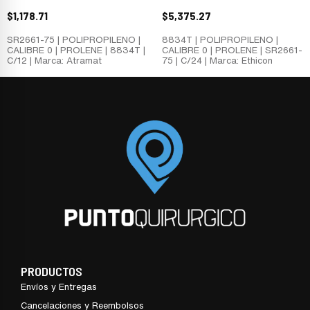
$
1,178.71
$
5,375.27
SR2661-75 | POLIPROPILENO |
8834T | POLIPROPILENO |
CALIBRE 0 | PROLENE | 8834T |
CALIBRE 0 | PROLENE | SR2661-
C/12 | Marca: Atramat
75 | C/24 | Marca: Ethicon
PRODUCTOS
Envíos y Entregas
Cancelaciones y Reembolsos