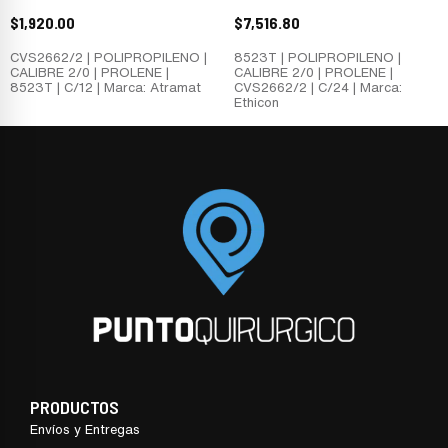
$
1,920.00
$
7,516.80
CVS2662/2 | POLIPROPILENO |
8523T | POLIPROPILENO |
CALIBRE 2/0 | PROLENE |
CALIBRE 2/0 | PROLENE |
8523T | C/12 | Marca: Atramat
CVS2662/2 | C/24 | Marca:
Ethicon
PRODUCTOS
Envíos y Entregas