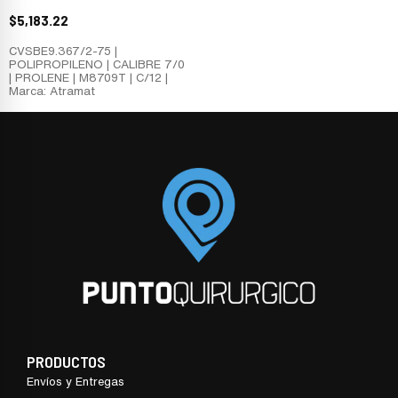
$
5,183.22
CVSBE9.367/2-75 |
POLIPROPILENO | CALIBRE 7/0
| PROLENE | M8709T | C/12 |
Marca: Atramat
PRODUCTOS
Envíos y Entregas