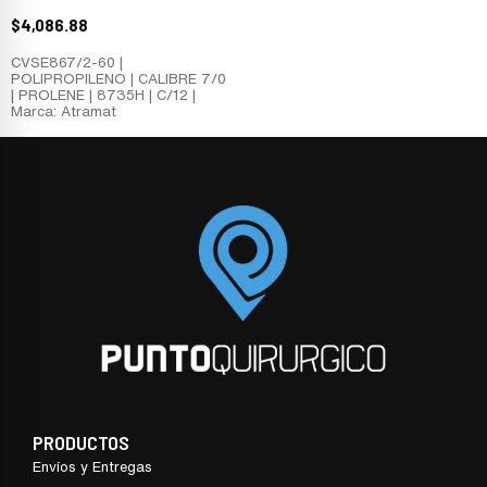
$
4,086.88
CVSE867/2-60 |
POLIPROPILENO | CALIBRE 7/0
| PROLENE | 8735H | C/12 |
Marca: Atramat
PRODUCTOS
Envíos y Entregas