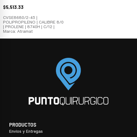
$
5,513.33
CVSE8680/2-45 |
POLIPROPILENO | CALIBRE 8/0
| PROLENE | 8740H | C/12 |
Marca: Atramat
PRODUCTOS
Envíos y Entregas