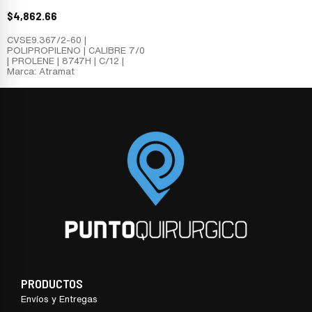
$
4,862.66
CVSE9.367/2-60 |
POLIPROPILENO | CALIBRE 7/0
| PROLENE | 8747H | C/12 |
Marca: Atramat
PRODUCTOS
Envíos y Entregas