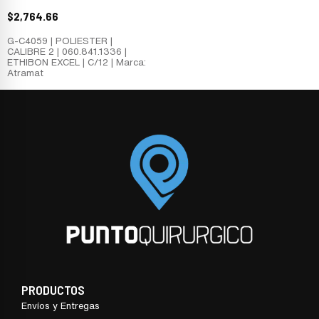
$
2,764.66
G-C4059 | POLIESTER |
CALIBRE 2 | 060.841.1336 |
ETHIBON EXCEL | C/12 | Marca:
Atramat
PRODUCTOS
Envíos y Entregas