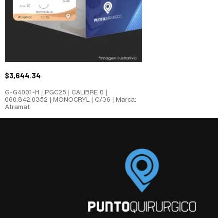
$
3,644.34
G-G4001-H | PGC25 | CALIBRE 0 |
060.842.0352 | MONOCRYL | C/36 | Marca:
Atramat