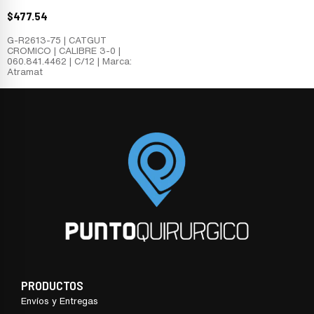
$
477.54
G-R2613-75 | CATGUT
CROMICO | CALIBRE 3-0 |
060.841.4462 | C/12 | Marca:
Atramat
PRODUCTOS
Envíos y Entregas