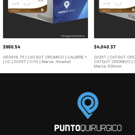
$
960.54
$
4,040.37
SR3618-75 | CATGUT CROMICO | CALIBRE 1
G129T | CATGUT CROM
| CC | G129T | C/12 | Marca: Atramat
CATGUT CROMICO | S
Marca: Ethicon