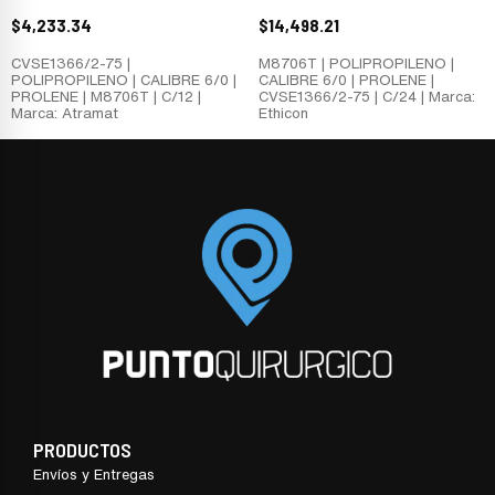
$
4,233.34
$
14,498.21
CVSE1366/2-75 |
M8706T | POLIPROPILENO |
POLIPROPILENO | CALIBRE 6/0 |
CALIBRE 6/0 | PROLENE |
PROLENE | M8706T | C/12 |
CVSE1366/2-75 | C/24 | Marca:
Marca: Atramat
Ethicon
PRODUCTOS
Envíos y Entregas