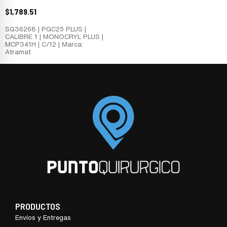
$
1,789.51
SG36268 | PGC25 PLUS |
CALIBRE 1 | MONOCRYL PLUS |
MCP341H | C/12 | Marca:
Atramat
PRODUCTOS
Envíos y Entregas