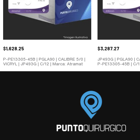
$
1,628.25
$
3,287.27
P-PE13305-45B | PGLA90 | CALIBRE 5/0 |
JP493G | PGLA90 | CA
VICRYL | JP493G | C/12 | Marca: Atramat
P-PE13305-45B | C/12