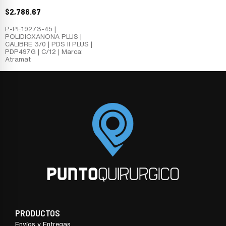
$
2,786.67
P-PE19273-45 |
POLIDIOXANONA PLUS |
CALIBRE 3/0 | PDS II PLUS |
PDP497G | C/12 | Marca:
Atramat
PRODUCTOS
Envíos y Entregas