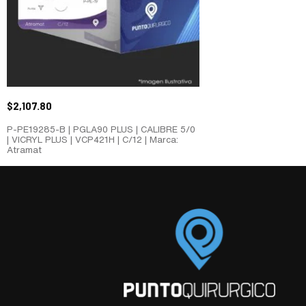
$
2,107.80
P-PE19285-B | PGLA90 PLUS | CALIBRE 5/0
| VICRYL PLUS | VCP421H | C/12 | Marca:
Atramat