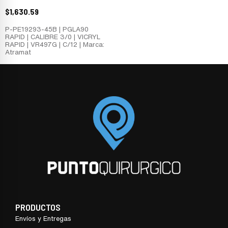
$
1,630.59
P-PE19293-45B | PGLA90
RAPID | CALIBRE 3/0 | VICRYL
RAPID | VR497G | C/12 | Marca:
Atramat
PRODUCTOS
Envíos y Entregas