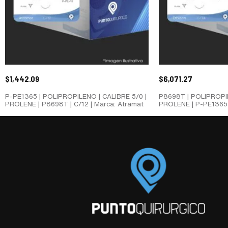
$
1,442.09
$
6,071.27
P-PE1365 | POLIPROPILENO | CALIBRE 5/0 |
P8698T | POLIPROPIL
PROLENE | P8698T | C/12 | Marca: Atramat
PROLENE | P-PE1365 |