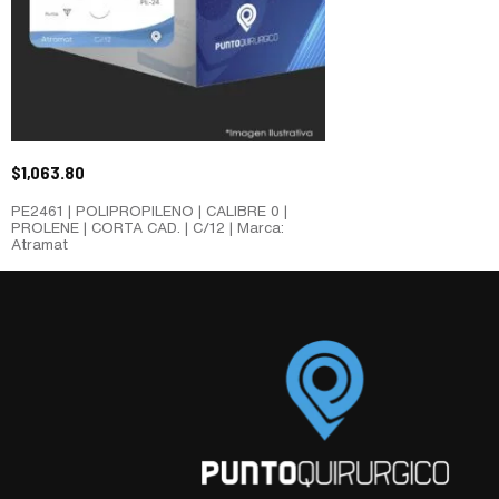
$
1,063.80
PE2461 | POLIPROPILENO | CALIBRE 0 |
PROLENE | CORTA CAD. | C/12 | Marca:
Atramat