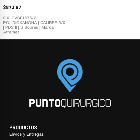
$
873.67
QX_CVSE1375/2 |
POLIDIOXANONA | CALIBRE 5/0
| PDS II | 3 Sobres | Marca:
Atramat
PRODUCTOS
Envíos y Entregas