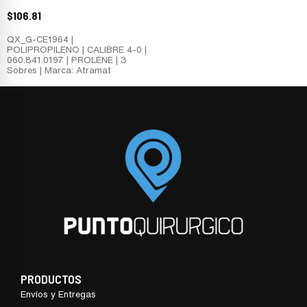
$
106.81
QX_G-CE1964 |
POLIPROPILENO | CALIBRE 4-0 |
060.841.0197 | PROLENE | 3
Sobres | Marca: Atramat
PRODUCTOS
Envíos y Entregas