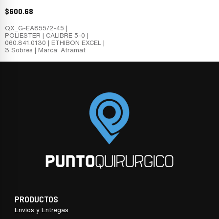
$
600.68
QX_G-EA855/2-45 |
POLIESTER | CALIBRE 5-0 |
060.841.0130 | ETHIBON EXCEL |
3 Sobres | Marca: Atramat
PRODUCTOS
Envíos y Entregas