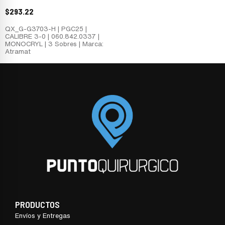
$
293.22
QX_G-G3703-H | PGC25 |
CALIBRE 3-0 | 060.842.0337 |
MONOCRYL | 3 Sobres | Marca:
Atramat
PRODUCTOS
Envíos y Entregas