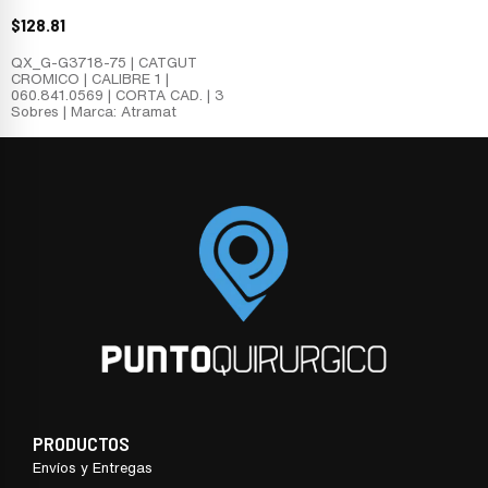
$
128.81
QX_G-G3718-75 | CATGUT
CROMICO | CALIBRE 1 |
060.841.0569 | CORTA CAD. | 3
Sobres | Marca: Atramat
PRODUCTOS
Envíos y Entregas