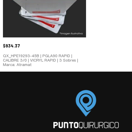
$
934.37
QX_HPE19293-45B | PGLA90 RAPID |
CALIBRE 3/0 | VICRYL RAPID | 3 Sobres |
Marca: Atramat