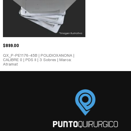
$
899.00
QX_P-PE1176-45B | POLIDIOXANONA |
CALIBRE 0 | PDS II | 3 Sobres | Marca:
Atramat