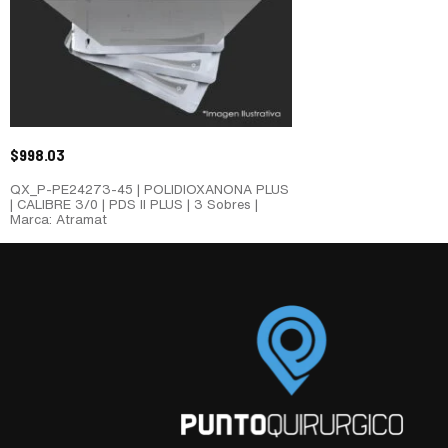
$
998.03
QX_P-PE24273-45 | POLIDIOXANONA PLUS
| CALIBRE 3/0 | PDS II PLUS | 3 Sobres |
Marca: Atramat