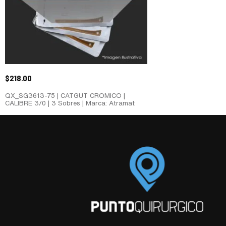
$
218.00
QX_SG3613-75 | CATGUT CROMICO |
CALIBRE 3/0 | 3 Sobres | Marca: Atramat