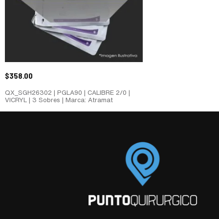
$
358.00
QX_SGH26302 | PGLA90 | CALIBRE 2/0 |
VICRYL | 3 Sobres | Marca: Atramat