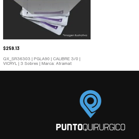
$
259.13
QX_SR36303 | PGLA90 | CALIBRE 3/0 |
VICRYL | 3 Sobres | Marca: Atramat