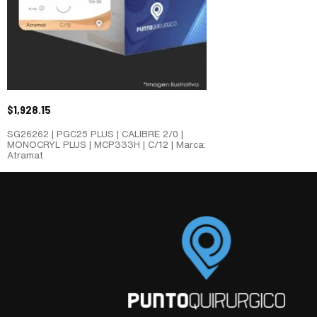
$
1,928.15
SG26262 | PGC25 PLUS | CALIBRE 2/0 |
MONOCRYL PLUS | MCP333H | C/12 | Marca:
Atramat