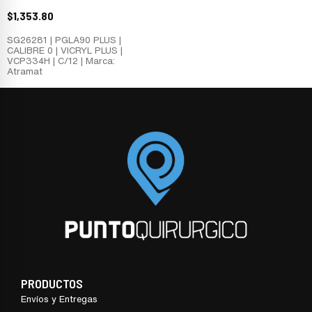
$
1,353.80
SG26281 | PGLA90 PLUS |
CALIBRE 0 | VICRYL PLUS |
VCP334H | C/12 | Marca:
Atramat
PRODUCTOS
Envíos y Entregas