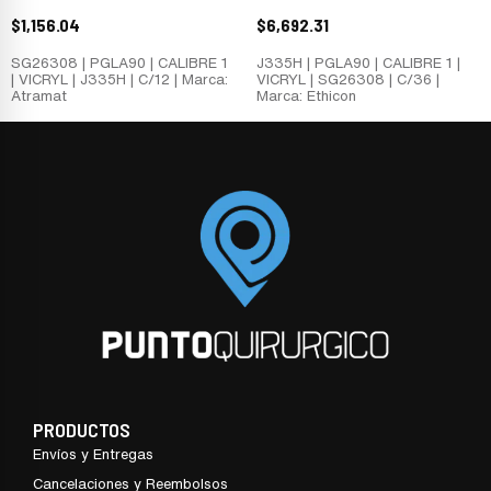
$
1,156.04
$
6,692.31
SG26308 | PGLA90 | CALIBRE 1
J335H | PGLA90 | CALIBRE 1 |
| VICRYL | J335H | C/12 | Marca:
VICRYL | SG26308 | C/36 |
Atramat
Marca: Ethicon
PRODUCTOS
Envíos y Entregas
Cancelaciones y Reembolsos