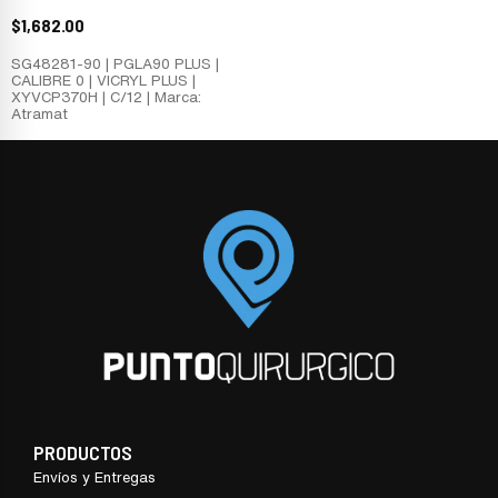
$
1,682.00
SG48281-90 | PGLA90 PLUS |
CALIBRE 0 | VICRYL PLUS |
XYVCP370H | C/12 | Marca:
Atramat
PRODUCTOS
Envíos y Entregas