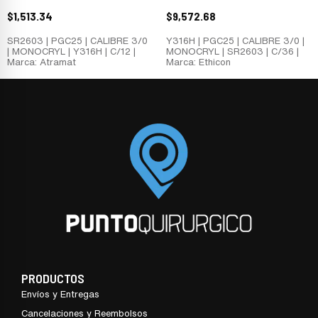
$
1,513.34
$
9,572.68
SR2603 | PGC25 | CALIBRE 3/0
Y316H | PGC25 | CALIBRE 3/0 |
| MONOCRYL | Y316H | C/12 |
MONOCRYL | SR2603 | C/36 |
Marca: Atramat
Marca: Ethicon
PRODUCTOS
Envíos y Entregas
Cancelaciones y Reembolsos