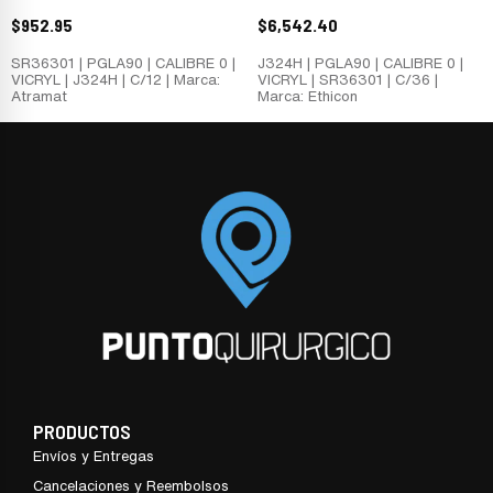
$
952.95
$
6,542.40
SR36301 | PGLA90 | CALIBRE 0 |
J324H | PGLA90 | CALIBRE 0 |
VICRYL | J324H | C/12 | Marca:
VICRYL | SR36301 | C/36 |
Atramat
Marca: Ethicon
PRODUCTOS
Envíos y Entregas
Cancelaciones y Reembolsos