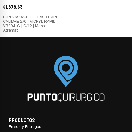
$
1,878.63
P-PE26292-B | PGLA90 RAPID |
CALIBRE 2/0 | VICRYL RAPID |
VR9941G | C/12 | Marca:
Atramat
PRODUCTOS
Envíos y Entregas