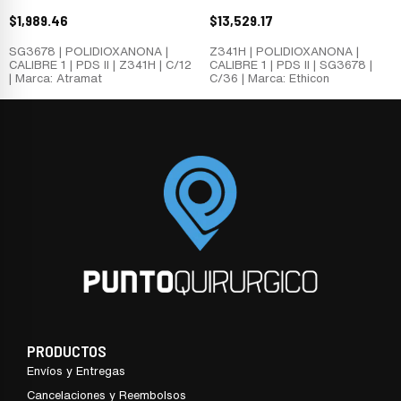
$
1,989.46
$
13,529.17
SG3678 | POLIDIOXANONA |
Z341H | POLIDIOXANONA |
CALIBRE 1 | PDS II | Z341H | C/12
CALIBRE 1 | PDS II | SG3678 |
| Marca: Atramat
C/36 | Marca: Ethicon
PRODUCTOS
Envíos y Entregas
Cancelaciones y Reembolsos