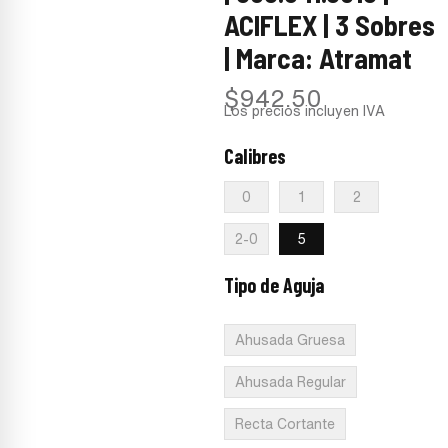
ACIFLEX | 3 Sobres
| Marca: Atramat
$
942.50
Los precios incluyen IVA
Calibres
:
5
0
1
2
2-0
5
Tipo de Aguja
:
Redonda Punta
Cortante
Ahusada Gruesa
Ahusada Regular
Recta Cortante