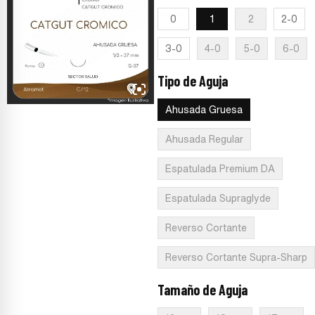
0
1
2
2-0
3-0
4-0
5-0
6-0
Tipo de Aguja
:
Ahusada Gruesa
Ahusada Gruesa
Ahusada Regular
Espatulada Premium DA
Espatulada Supraglyde
Reverso Cortante
Reverso Cortante Supra-Sharp
Tamaño de Aguja
:
37 mm