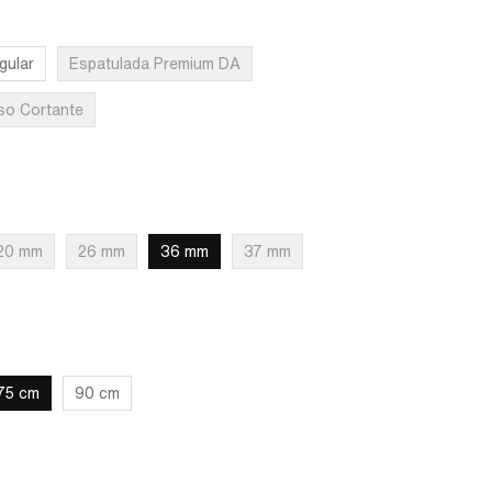
gular
Espatulada Premium DA
so Cortante
20 mm
26 mm
36 mm
37 mm
75 cm
90 cm