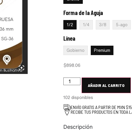
Forma de la Aguja
:
1/2
1/2
1/4
3/8
5-ago
Línea
:
Premium
Gobierno
Premium
$
898.06
AÑADIR AL CARRITO
102 disponibles
ENVÍO GRATIS A PARTIR DE MXN $1
RECIBE TUS PRODUCTOS EN TODA L
Descripción