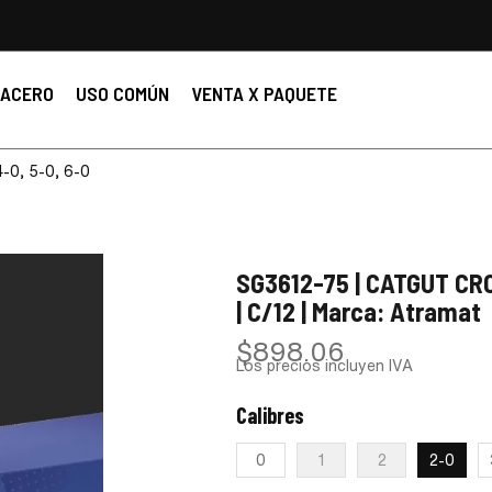
ACERO
USO COMÚN
VENTA X PAQUETE
4-0, 5-0, 6-0
SG3612-75 | CATGUT CROM
| C/12 | Marca: Atramat
$
898.06
Los precios incluyen IVA
Calibres
:
2-0
0
1
2
2-0