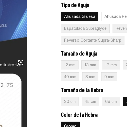
Tipo de Aguja
:
Ahusada Gruesa
Ahusada Gruesa
Ahusada Re
Espatulada Supraglyde
Rever
Reverso Cortante Supra-Sharp
Tamaño de Aguja
:
36 mm
12 mm
13 mm
17 mm
40 mm
8 mm
9 mm
Tamaño de la Hebra
:
75 cm
30 cm
45 cm
68 cm
Color de la Hebra
:
Cromo
Cromo