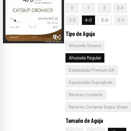
0
1
2
2-0
3-0
4-0
5-0
6-0
Tipo de Aguja
:
Ahusada Regular
Ahusada Gruesa
Ahusada Regular
Espatulada Premium DA
Espatulada Supraglyde
Reverso Cortante
Reverso Cortante Supra-Sharp
Tamaño de Aguja
:
17 mm