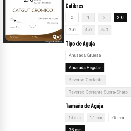
Calibres
:
2-0
0
1
2
2-0
3-0
4-0
5-0
Tipo de Aguja
:
Ahusada Regular
Ahusada Gruesa
Ahusada Regular
Reverso Cortante
Reverso Cortante Supra-Sharp
Tamaño de Aguja
:
36 mm
13 mm
17 mm
26 mm
36 mm