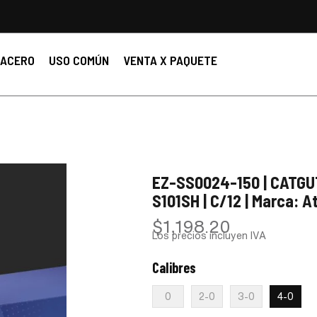
ACERO
USO COMÚN
VENTA X PAQUETE
EZ-SS0024-150 | CATGUT
S101SH | C/12 | Marca: 
$
1,198.20
Los precios incluyen IVA
Calibres
:
4-0
0
2-0
3-0
4-0